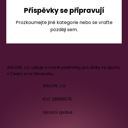
Příspěvky se připravují
Prozkoumejte jiné kategorie nebo se vraťte
později sem.
4GLOW, z.ú. usiluje o rovné podmínky pro dívky ve sportu
v Česku a na Slovensku.
4GLOW, z.ú.
IČO: 29589975
Výroční zpráva