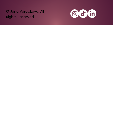
©
Jana Voráčková
. All
Rights Reserved.