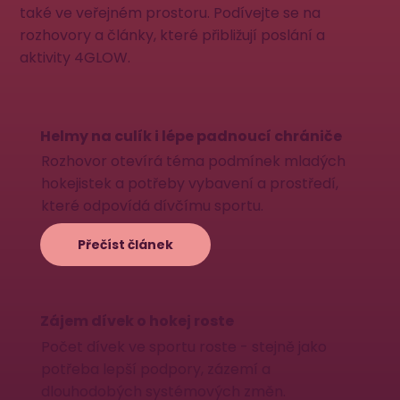
také ve veřejném prostoru. Podívejte se na
rozhovory a články, které přibližují poslání a
aktivity 4GLOW.
Helmy na culík i lépe padnoucí chrániče
Rozhovor otevírá téma podmínek mladých
hokejistek a potřeby vybavení a prostředí,
které odpovídá dívčímu sportu.
Přečíst článek
Zájem dívek o hokej roste
Počet dívek ve sportu roste - stejně jako
potřeba lepší podpory, zázemí a
dlouhodobých systémových změn.