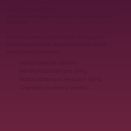
REALITA V KLUBECH
Holky neodcházejí kvůli sportu. Odcházejí kvůli
prostředí.
Podmínky nejsou všude stejné. Právě proto
potřebujeme slyšet zkušenosti klubů napříč
sportovním prostředím.
Nedostatečné zázemí
Méně příležitostí pro dívky
Nízká viditelnost ženských týmů
Chybějící podpora trenérů