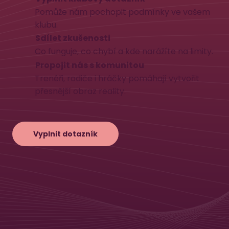
Pomůže nám pochopit podmínky ve vašem
klubu.
Sdílet zkušenosti
Co funguje, co chybí a kde narážíte na limity.
Propojit nás s komunitou
Trenéři, rodiče i hráčky pomáhají vytvořit
přesnější obraz reality.
Vyplnit dotazník