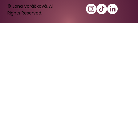
©
Jana Voráčková
. All
Rights Reserved.