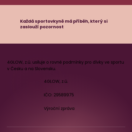
Každá sportovkyně má příběh, který si
zaslouží pozornost
4GLOW, z.ú. usiluje o rovné podmínky pro dívky ve sportu
v Česku a na Slovensku.
4GLOW, z.ú.
IČO: 29589975
Výroční zpráva