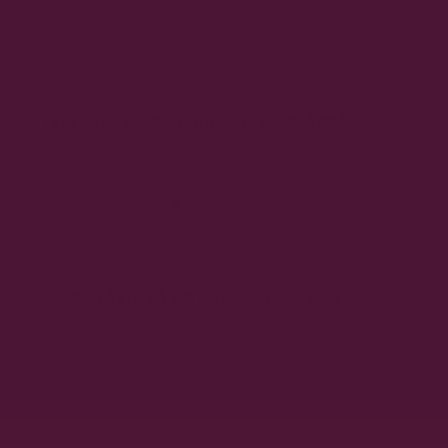
30%
tvoří
dívky
mezi sportující mládeží
14%
Dívek zůstává ve sportu
po pubertě