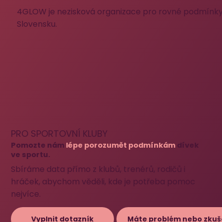
4GLOW je nezisková organizace pro rovné podmínky 
Slovensku.
PRO SPORTOVNÍ KLUBY
Pomozte nám
lépe porozumět podmínkám
dívek
ve sportu.
Sbíráme data přímo z klubů, trenérů, rodičů i
hráček, abychom věděli, kde je potřeba pomoc
nejvíce.
Máte problém nebo zkuš
Vyplnit dotazník