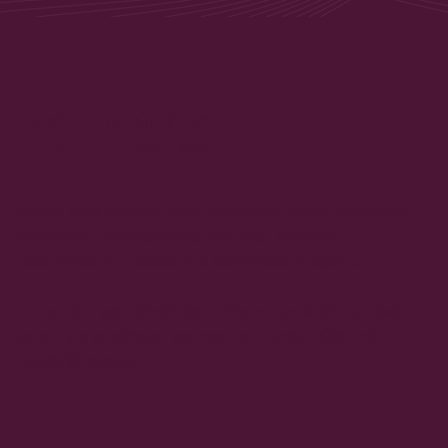
PROČ JE TO DŮLEŽITÉ?
BEZ DAT NELZE MĚNIT SYSTÉM.
Každý klub funguje jinak. Abychom mohli efektivně
pomáhat, potřebujeme rozumět reálným
podmínkám v českém a slovenském sportu.
Data nám pomáhají identifikovat problémy, hledat
priority a směřovat pomoc tam, kde může mít
největší dopad.